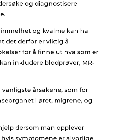
ersøke og diagnostisere
e.
 svimmelhet og kvalme kan ha
t det derfor er viktig å
elser for å finne ut hva som er
kan inkludere blodprøver, MR-
e vanligste årsakene, som for
eorganet i øret, migrene, og
 hjelp dersom man opplever
 hvis symptomene er alvorlige