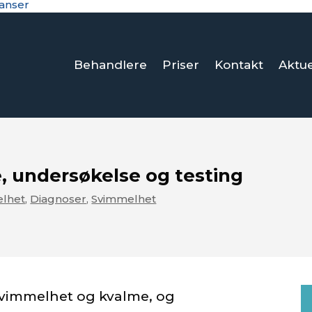
ranser
Behandlere
Priser
Kontakt
Aktue
 undersøkelse og testing
lhet
,
Diagnoser
,
Svimmelhet
svimmelhet og kvalme, og