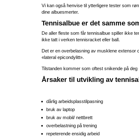
Vi kan også henvise til ytterligere tester som rø
dine albuesmerter.
Tennisalbue er det samme som 
De aller fleste som får tennisalbue spiller ikke t
ikke tatt i verken tennisracket eller ball.
Det er en overbelasning av musklene extensor ca
«lateral epicondylitt».
Tilstanden kommer som oftest snikende på deg et
Årsaker til utvikling av tennis
dårlig arbeidsplasstilpasning
bruk av laptop
bruk av mobil/ nettbrett
overbelastning på trening
repeterende ensidig arbeid