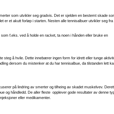
erter som utvikler seg gradvis. Det er sjelden en bestemt skade s
t er et akutt forløp i starten. Nesten alle tennisalbuer utvikler seg fr
m f.eks. ved å holde en racket, ta noen i hånden eller bruke en
e steg å hvile. Dette innebærer ingen form for idrett eller tunge aktivit
ndling dersom du mistenker at du har tennisalbue, da tilstanden lett ka
okuserer på lindring av smerter og tilheing av skadet muskelvev. Deret
bue og håndledd. De aller fleste opplever gode resultater av denne ty
injeksjoner eller medikamenter.