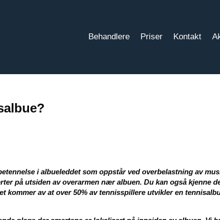
Behandlere
Priser
Kontakt
Ak
isalbue?
en betennelse i albueleddet som oppstår ved overbelastning av musk
rter på utsiden av overarmen nær albuen. Du kan også kjenne d
t kommer av at over 50% av tennisspillere utvikler en tennisalbu