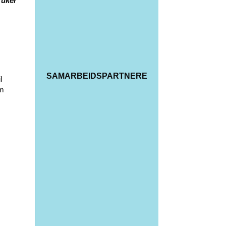
ruker
SAMARBEIDSPARTNERE
l
om