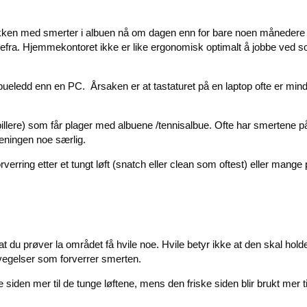
ikken med smerter i albuen nå om dagen enn for bare noen månedere
mefra. Hjemmekontoret ikke er like ergonomisk optimalt å jobbe ved 
albueledd enn en PC.
Årsaken er at tastaturet på en laptop ofte er min
spillere) som får plager med albuene /tennisalbue. Ofte har smertene p
treningen noe særlig.
rverring etter et tungt løft (snatch eller clean som oftest) eller mange 
 at du prøver la området få hvile noe. Hvile betyr ikke at den skal holde
evegelser som forverrer smerten.
 siden mer til de tunge løftene, mens den friske siden blir brukt mer ti