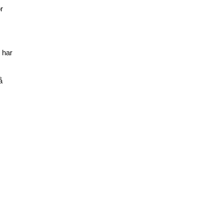
r
r har
å