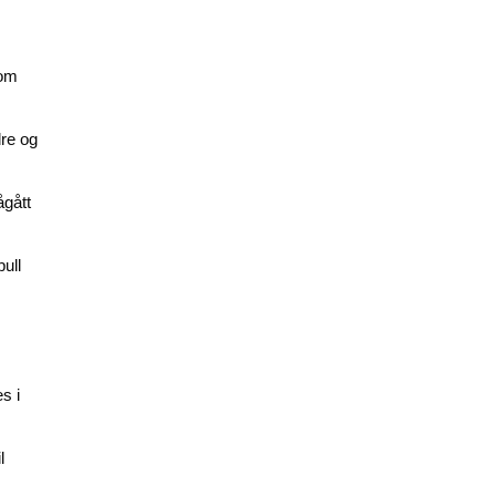
som
dre og
ågått
pull
s i
l