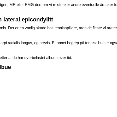
ntgen,
MR
eller EMG dersom vi mistenker andre eventuelle årsaker fo
lateral epicondylitt
ennis. Det er en vanlig skade hos tennisspillere, men de fleste vi møte
rpi radialis longus, og brevis. Et annet begrep på tennisalbue er ogs
ter at du har overbelastet albuen over tid.
albue