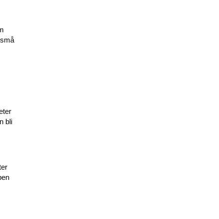
om
a små
eter
n bli
ter
pen