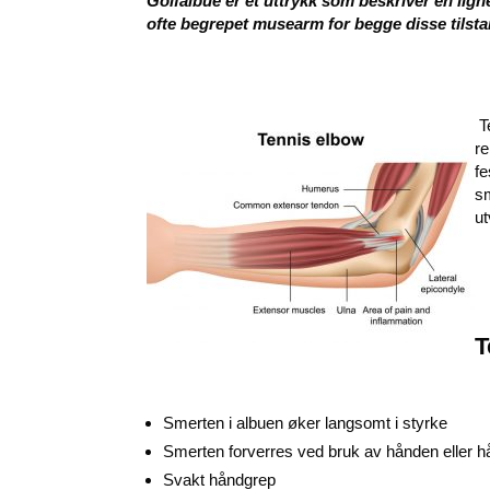
Golfalbue er et uttrykk som beskriver en lign
ofte begrepet musearm for begge disse tilst
T
r
f
s
ut
T
Smerten i albuen øker langsomt i styrke
Smerten forverres ved bruk av hånden eller h
Svakt håndgrep