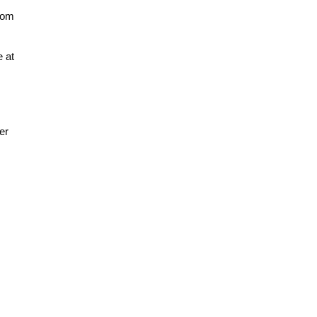
som
e at
er