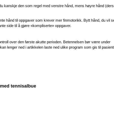
 du kanskje den som regel med venstre hånd, mens høyre hånd (der
te hånd til oppgaver som krever mer finmotorikk. Bytt hånd, du vil s
nte side til å gjøre «kompliserte» oppgaver.
 kontroll over den første akutte perioden. Betennelsen bør være under
kan lenger ned i artikkelen laste ned ulike program som gis til pasient
 med tennisalbue