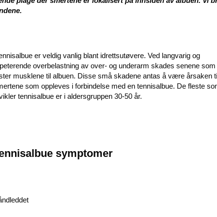
ende plage der smertene er lokalisert på innsiden av albuen. Vi b
andene.
ennisalbue er veldig vanlig blant idrettsutøvere. Ved langvarig og
epeterende overbelastning av over- og underarm skades senene som
ester musklene til albuen. Disse små skadene antas å være
årsaken ti
mertene
som oppleves i forbindelse med en tennisalbue. De fleste s
vikler tennisalbue er i aldersgruppen 30-50 år.
ennisalbue symptomer
åndleddet