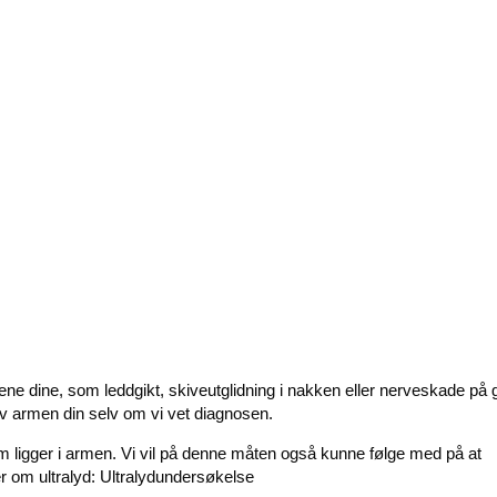
rtene dine, som leddgikt, skiveutglidning i nakken eller nerveskade på
e av armen din selv om vi vet diagnosen.
m ligger i armen. Vi vil på denne måten også kunne følge med på at
r om ultralyd:
Ultralydundersøkelse