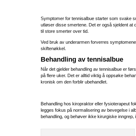
Symptomer for tennisalbue starter som svake sm
utløser disse smertene. Det er også sjeldent at de
til store smerter over tid.
Ved bruk av underarmen forverres symptomene so
skiftenøkkel.
Behandling av tennisalbue
Når det gjelder behandling av tennisalbue er først
på flere uker. Det er alltid viktig å oppsøke beha
kronisk om den forblir ubehandlet.
Behandling hos
kiropraktor
eller fysioterapeut f
legges fokus på normalisering av bevegelse i al
behandling, og behøver ikke kirurgiske inngrep, 