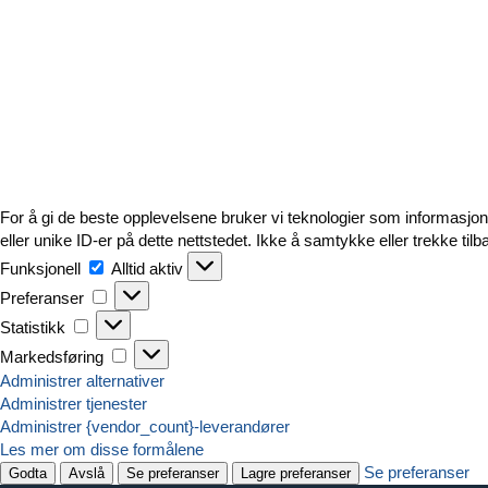
For å gi de beste opplevelsene bruker vi teknologier som informasjonsk
eller unike ID-er på dette nettstedet. Ikke å samtykke eller trekke t
Funksjonell
Funksjonell
Alltid aktiv
Preferanser
Preferanser
Statistikk
Statistikk
Markedsføring
Markedsføring
Administrer alternativer
Administrer tjenester
Administrer {vendor_count}-leverandører
Les mer om disse formålene
Se preferanser
Godta
Avslå
Se preferanser
Lagre preferanser