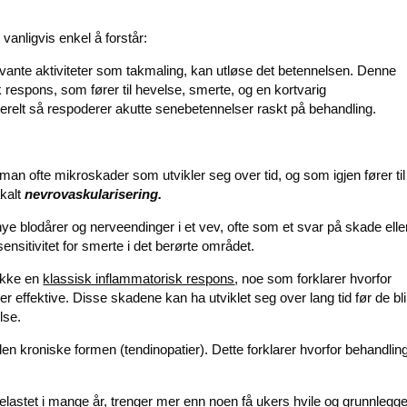
vanligvis enkel å forstår:
uvante aktiviteter som takmaling, kan utløse det betennelsen. Denne
 respons, som fører til hevelse, smerte, og en kortvarig
erelt så respoderer akutte senebetennelser raskt på behandling.
n ofte mikroskader som utvikler seg over tid, og som igjen fører til
åkalt
nevrovaskularisering.
nye blodårer og nerveendinger i et vev, ofte som et svar på skade elle
ensitivitet for smerte i det berørte området.
ikke en
klassisk inflammatorisk respons
, noe som forklarer hvorfor
effektive. Disse skadene kan ha utviklet seg over lang tid før de bli
lse.
en kroniske formen (tendinopatier). Dette forklarer hvorfor behandlin
lastet i mange år, trenger mer enn noen få ukers hvile og grunnlegg