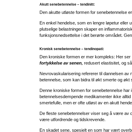
Akutt senebetennelse – tendinitt:
Den akutte utløste formen for senebetennelse er 
En enkel hendelse, som en lengre løpetur eller 
plutselige belastningen skaper en inflammatorisk
funksjonsnedsettelse i det berørte området. Gen
Kronisk senebetennelse – tendinopati:
Den kroniske formen er mer kompleks: Her ser ma
fortykkelse av senen,
redusert elastisitet, og s
Nevrovaskularisering refererer til dannelsen av 
betennelse, som kan bidra til økt smerte og økt s
Denne kroniske formen for senebetennelse har 
betennelsesdempende medikamenter ikke alltid er 
smertefulle, men er ofte utløst av en akutt hende
De fleste senebetennelser viser seg å være av d
være utfordrende og tidskrevende.
En skadet sene, spesielt en som har vært overbe