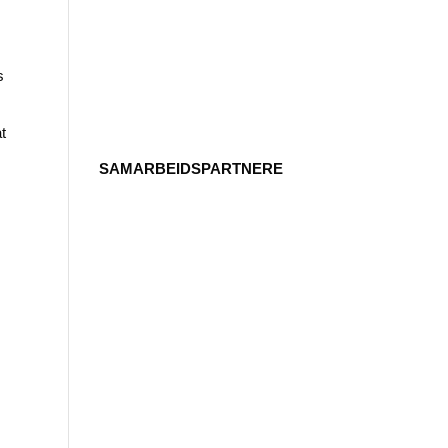
.
e
s
at
SAMARBEIDSPARTNERE