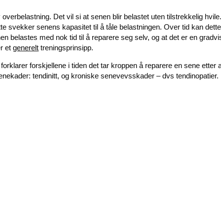
verbelastning. Det vil si at senen blir belastet uten tilstrekkelig hvile
tte svekker senens kapasitet til å tåle belastningen. Over tid kan dett
n belastes med nok tid til å reparere seg selv, og at det er en gradvi
er et
generelt
treningsprinsipp.
forklarer forskjellene i tiden det tar kroppen å reparere en sene etter 
enekader: tendinitt, og kroniske senevevsskader – dvs tendinopatier.