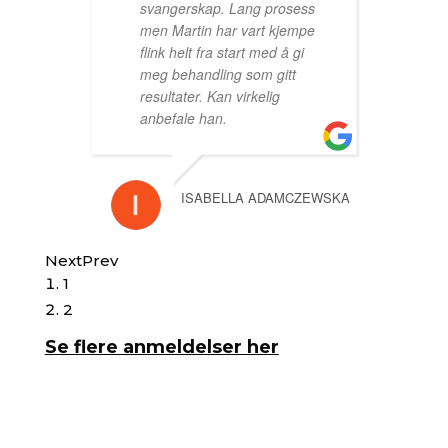
svangerskap. Lang prosess
men Martin har vart kjempe
flink helt fra start med å gi
meg behandling som gitt
resultater. Kan virkelig
anbefale han.
ISABELLA ADAMCZEWSKA
Next
Prev
1
Toralf is an
2
excellent chiropractor. He’s
been helping me a lot with a
Se flere anmeldelser her
shoulder and ankle injury I
got. I also train crossfit almost
everyday so I try to visit him
every 3-4 weeks to keep my
body injury free. I really