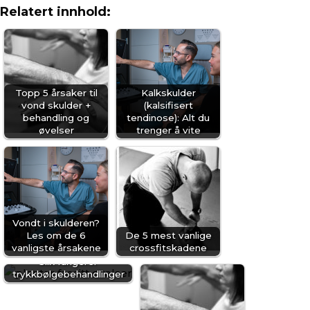
Relatert innhold:
recommend him 🙂
ALBA RODRIGUEZ RUIZ
Topp 5 årsaker til
Kalkskulder
vond skulder +
(kalsifisert
behandling og
tendinose): Alt du
øvelser
trenger å vite
Anbefales på
det sterkeste! Reiser fra
andre siden av byen for å gå
til akkurat denne
kiropraktoren. Oppleves som
faglig svært dyktige og er
Vondt i skulderen?
ellers skikkelig hyggelige folk
Les om de 6
De 5 mest vanlige
🙂
vanligste årsakene
crossfitskadene
Slik fungerer
trykkbølgebehandlinger
KAREN FIDJELAND