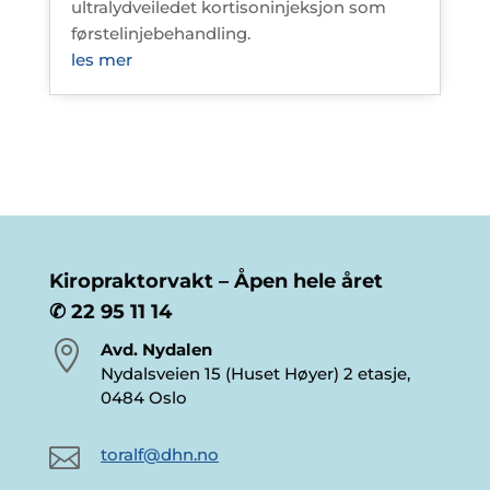
ultralydveiledet kortisoninjeksjon som
førstelinjebehandling.
les mer
Kiropraktorvakt – Åpen hele året
✆ 22 95 11 14

Avd. Nydalen
Nydalsveien 15 (Huset Høyer) 2 etasje,
0484 Oslo

toralf@dhn.no