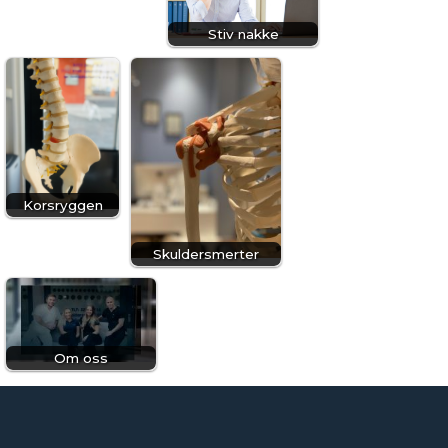
Stiv nakke
Korsryggen
Skuldersmerter
Om oss