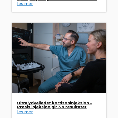
les mer
Ultralydveiledet kortisoninjeksjon –
Presis injeksjon gir 3 x resultater
les mer