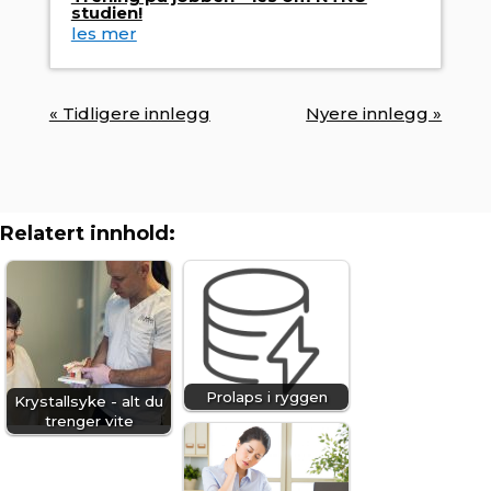
studien!
les mer
« Tidligere innlegg
Nyere innlegg »
Relatert innhold:
Prolaps i ryggen
Krystallsyke - alt du
trenger vite