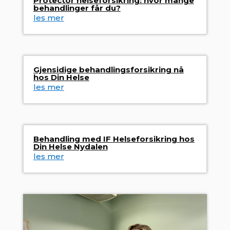
Protector helseforsikring: hvor mange
behandlinger får du?
les mer
Gjensidige behandlingsforsikring nå
hos Din Helse
les mer
Behandling med IF Helseforsikring hos
Din Helse Nydalen
les mer