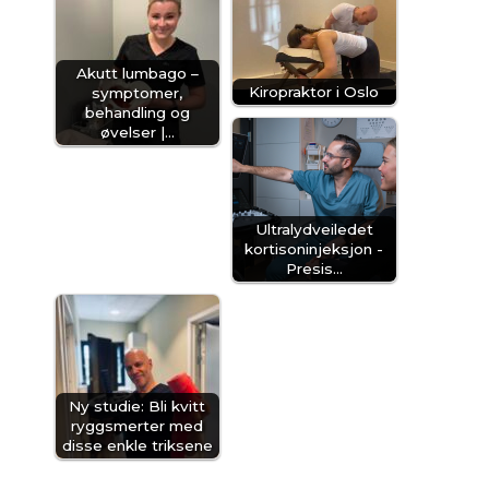
Akutt lumbago –
Kiropraktor i Oslo
symptomer,
behandling og
øvelser |…
Ultralydveiledet
kortisoninjeksjon -
Presis…
Ny studie: Bli kvitt
rygg­smerter med
disse enkle triksene