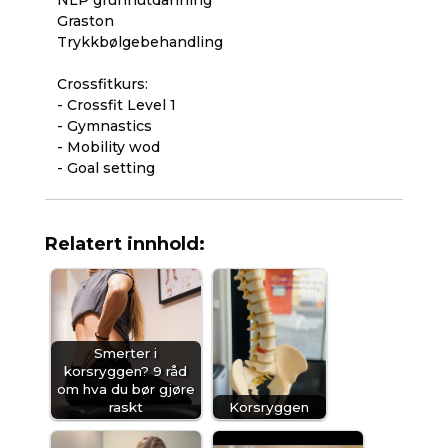
Graston
Trykkbølgebehandling
Crossfitkurs:
- Crossfit Level 1
- Gymnastics
- Mobility wod
- Goal setting
Relatert innhold:
Smerter i
korsryggen? 9 råd
om hva du bør gjøre
raskt
Korsryggen