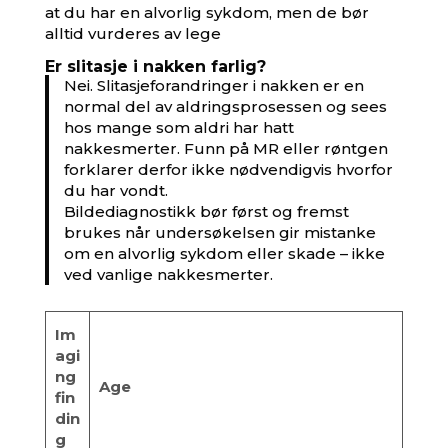
at du har en alvorlig sykdom, men de bør
alltid vurderes av lege
Er slitasje i nakken farlig?
Nei. Slitasjeforandringer i nakken er en
normal del av aldringsprosessen og sees
hos mange som aldri har hatt
nakkesmerter. Funn på MR eller røntgen
forklarer derfor ikke nødvendigvis hvorfor
du har vondt.
Bildediagnostikk bør først og fremst
brukes når undersøkelsen gir mistanke
om en alvorlig sykdom eller skade – ikke
ved vanlige nakkesmerter.
Im
agi
ng
Age
fin
din
g