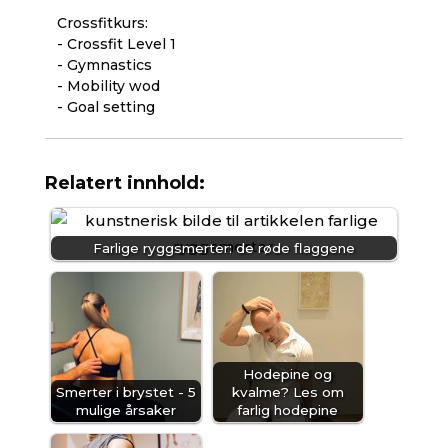
Crossfitkurs:
- Crossfit Level 1
- Gymnastics
- Mobility wod
- Goal setting
Relatert innhold:
Farlige ryggsmerter: de røde flaggene
Hodepine og
Smerter i brystet - 5
kvalme? Les om
mulige årsaker
farlig hodepine