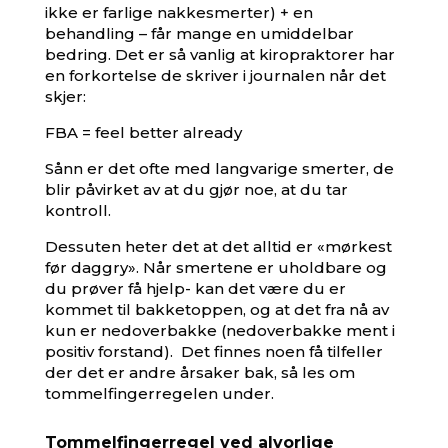
ikke er farlige nakkesmerter) + en
behandling – får mange en umiddelbar
bedring. Det er så vanlig at kiropraktorer har
en forkortelse de skriver i journalen når det
skjer:
FBA = feel better already
Sånn er det ofte med langvarige smerter, de
blir påvirket av at du gjør noe, at du tar
kontroll.
Dessuten heter det at det alltid er «mørkest
før daggry». Når smertene er uholdbare og
du prøver få hjelp- kan det være du er
kommet til bakketoppen, og at det fra nå av
kun er nedoverbakke (nedoverbakke ment i
positiv forstand). Det finnes noen få tilfeller
der det er andre årsaker bak, så les om
tommelfingerregelen under.
Tommelfingerregel ved alvorlige