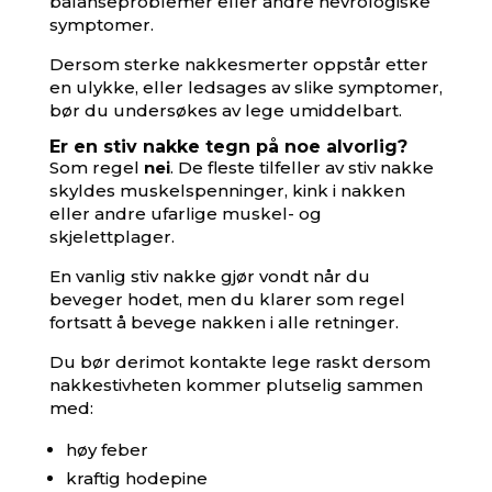
balanseproblemer eller andre nevrologiske
symptomer.
Dersom sterke nakkesmerter oppstår etter
en ulykke, eller ledsages av slike symptomer,
bør du undersøkes av lege umiddelbart.
Er en stiv nakke tegn på noe alvorlig?
Som regel
nei
. De fleste tilfeller av stiv nakke
skyldes muskelspenninger, kink i nakken
eller andre ufarlige muskel- og
skjelettplager.
En vanlig stiv nakke gjør vondt når du
beveger hodet, men du klarer som regel
fortsatt å bevege nakken i alle retninger.
Du bør derimot kontakte lege raskt dersom
nakkestivheten kommer plutselig sammen
med:
høy feber
kraftig hodepine