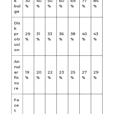
k
30
40
50
60
69
77
84
bul
%
%
%
%
%
%
%
ge
Dis
k
pr
29
31
33
36
38
40
43
otr
%
%
%
%
%
%
%
usi
on
An
nul
ar
19
20
22
23
25
27
29
fis
%
%
%
%
%
%
%
su
re
Fa
ce
t