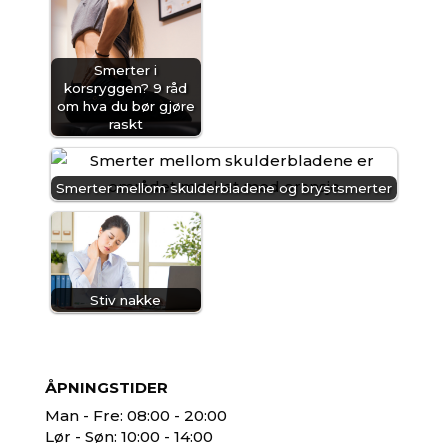
Smerter i
korsryggen? 9 råd
om hva du bør gjøre
raskt
Smerter mellom skulderbladene og brystsmerter
Stiv nakke
ÅPNINGSTIDER
Man - Fre: 08:00 - 20:00
Lør - Søn: 10:00 - 14:00