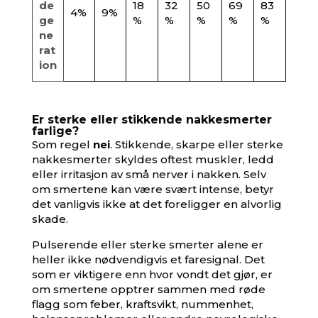
de
18
32
50
69
83
4%
9%
ge
%
%
%
%
%
ne
rat
ion
Er sterke eller stikkende nakkesmerter
farlige?
Som regel
nei
. Stikkende, skarpe eller sterke
nakkesmerter skyldes oftest muskler, ledd
eller irritasjon av små nerver i nakken. Selv
om smertene kan være svært intense, betyr
det vanligvis ikke at det foreligger en alvorlig
skade.
Pulserende eller sterke smerter alene er
heller ikke nødvendigvis et faresignal. Det
som er viktigere enn hvor vondt det gjør, er
om smertene opptrer sammen med røde
flagg som feber, kraftsvikt, nummenhet,